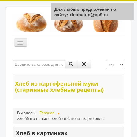
Для любых предложений по
сайту: xlebbaton@cp9.ru
Включить/
выключить
навигацию
Главная
Введите заголовок для поиска...
Кол-во строк:
История
Типы Хлеба
Хлеб из картофельной муки
(cтаринные хлебные рецепты)
Мука / Крупа
Здоровье
Технологии
Вы здесь:
Главная
Хлеббатон - всё о хлебе и батоне - картофель
Обратная связь
Хлеб в картинках