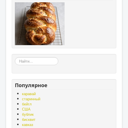
«Земля
–
матушка,
а
хлеб
Популярное
-
батюшка»,
каравай
«Без
старинный
золота
бейгл
проживёшь,
США
а
бублик
без
бисквит
хлеба
кавказ
нет».