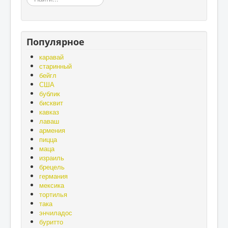
–
матушка,
а
хлеб
Популярное
-
батюшка»,
каравай
«Без
старинный
золота
бейгл
проживёшь,
США
а
бублик
без
бисквит
хлеба
кавказ
нет».
лаваш
армения
пицца
маца
израиль
брецель
германия
мексика
тортилья
така
энчиладос
буритто