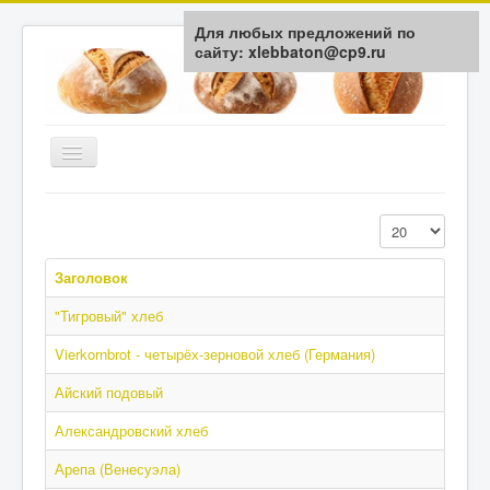
Для любых предложений по
сайту: xlebbaton@cp9.ru
Включить/
выключить
навигацию
Главная
Кол-во строк:
История
Заголовок
Типы Хлеба
"Тигровый" хлеб
Мука / Крупа
Vierkornbrot - четырёх-зерновой хлеб (Германия)
Здоровье
Айский подовый
Технологии
Обратная связь
Александровский хлеб
Арепа (Венесуэла)