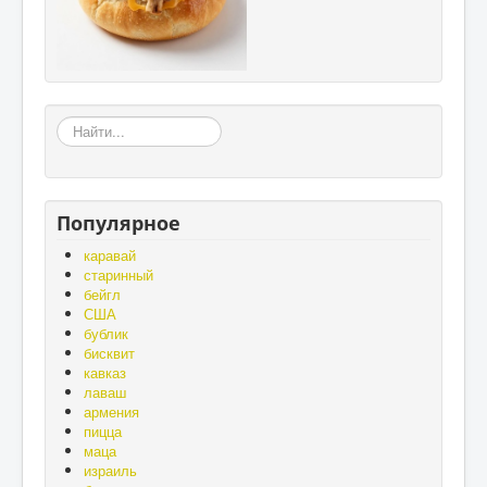
«Земля
–
матушка,
а
хлеб
Популярное
-
батюшка»,
каравай
«Без
старинный
золота
бейгл
проживёшь,
США
а
бублик
без
бисквит
хлеба
кавказ
нет».
лаваш
армения
пицца
маца
израиль