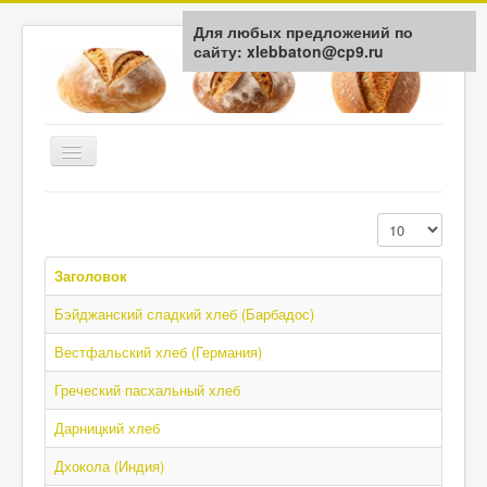
Для любых предложений по
сайту: xlebbaton@cp9.ru
Включить/
выключить
навигацию
Главная
Кол-во строк:
История
Заголовок
Типы Хлеба
Бэйджанский сладкий хлеб (Барбадос)
Мука / Крупа
Вестфальский хлеб (Германия)
Здоровье
Греческий пасхальный хлеб
Технологии
Обратная связь
Дарницкий хлеб
Дхокола (Индия)