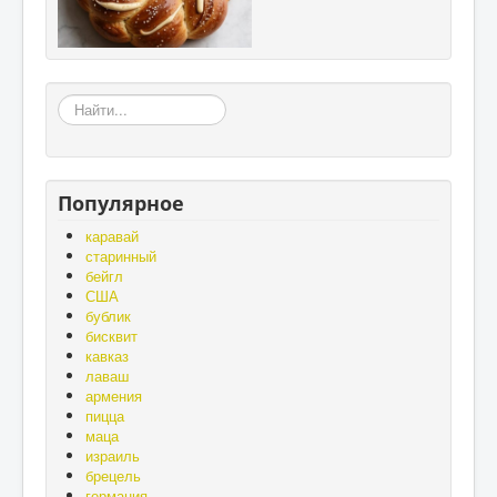
«Земля
–
матушка,
а
хлеб
Популярное
-
батюшка»,
каравай
«Без
старинный
золота
бейгл
проживёшь,
США
а
бублик
без
бисквит
хлеба
кавказ
нет».
лаваш
армения
пицца
маца
израиль
брецель
германия