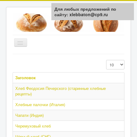
Для любых предложений по
сайту: xlebbaton@cp9.ru
Включить/
выключить
навигацию
Главная
Кол-во строк:
История
Заголовок
Типы Хлеба
Хлеб Феодосия Печерского (cтаринные хлебные
Мука / Крупа
рецепты)
Здоровье
Хлебные палочки (Италия)
Технологии
Чапати (Индия)
Обратная связь
Черемуховый хлеб
Чёрный хлеб (СНГ)