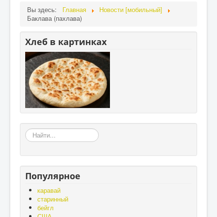
Вы здесь:
Главная
Новости [мобильный]
Баклава (пахлава)
Хлеб в картинках
«Земля
–
матушка,
а
хлеб
Популярное
-
батюшка»,
каравай
«Без
старинный
золота
бейгл
проживёшь,
США