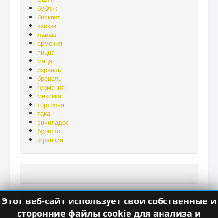
а
бублик
без
бисквит
хлеба
кавказ
нет».
лаваш
армения
пицца
маца
израиль
брецель
германия
мексика
тортилья
така
энчиладос
буритто
франция
Этот веб-сайт использует свои собственные и
сторонние файлы cookie для анализа и