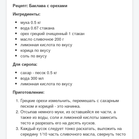
Рецепт: Баклава с орехами
Ингредиенты:
мука 0.5 кг
вода 0.67 стакана
орех грецкий очищенный 1 стакан
масло сливочное 200 г
лимонная кислота по вкусу
корица по вкусу
соль по вкусу
Для сиропа:
сахар - песок 0.5 кг
вода 300 мл
лимонная кислота по вкусу
Приготовление:
Грецкие орехи измельчить, перемешать с сахарным
песком и корицей - это начинка.
Отсыпав немного муки, из оставшейся ее части, а
также из воды, соли и лимонной кислоты замесить
тесто и разрезать его на десять кусков.
Каждый кусок следует тонко раскатать, выложить на
середину 1/10 часть сливочного масла, свернуть тесто