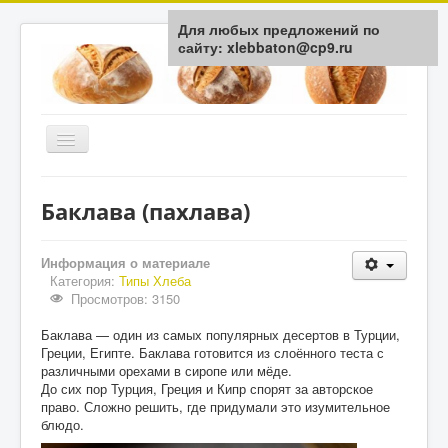
Для любых предложений по
сайту: xlebbaton@cp9.ru
Включить/
выключить
навигацию
Главная
Баклава (пахлава)
История
Типы Хлеба
Информация о материале
Категория:
Типы Хлеба
Мука / Крупа
Просмотров: 3150
Здоровье
Баклава — один из самых популярных десертов в Турции,
Греции, Египте. Баклава готовится из слоённого теста с
Технологии
различными орехами в сиропе или мёде.
До сих пор Турция, Греция и Кипр спорят за авторское
Обратная связь
право. Сложно решить, где придумали это изумительное
блюдо.