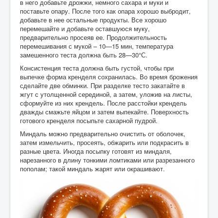
в него добавьте дрожжи, немного сахара и муки и
поставьте опару. После того как опара хорошо выбродит,
добавьте в нее остальные продукты. Все хорошо
перемешайте и добавьте оставшуюся муку,
предварительно просеяв ее. Продолжительность
перемешивания с мукой – 10—15 мин, температура
замешенного теста должна быть 28—30°С.
Консистенция теста должна быть густой, чтобы при
выпечке форма кренделя сохранилась. Во время брожения
сделайте две обминки. При разделке тесто закатайте в
жгут с утолщенной серединой, а затем, уложив на листы,
сформуйте из них крендель. После расстойки крендель
дважды смажьте яйцом и затем выпекайте. Поверхность
готового кренделя посыпьте сахарной пудрой.
Миндаль можно предварительно очистить от оболочек,
затем измельчить, просеять, обжарить или подкрасить в
разные цвета. Иногда посыпку готовят из миндаля,
нарезанного в длину тонкими ломтиками или разрезанного
пополам; такой миндаль жарят или окрашивают.