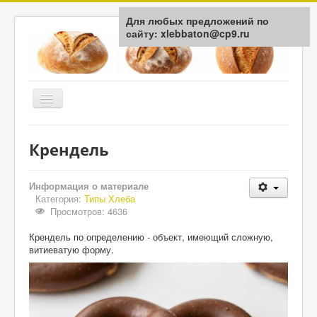
Для любых предложений по
сайту: xlebbaton@cp9.ru
Включить/
выключить
навигацию
Главная
Крендель
История
Типы Хлеба
Информация о материале
Категория:
Типы Хлеба
Мука / Крупа
Просмотров: 4636
Здоровье
Крендель по определению - объект, имеющий сложную,
витиеватую форму.
Технологии
Обратная связь