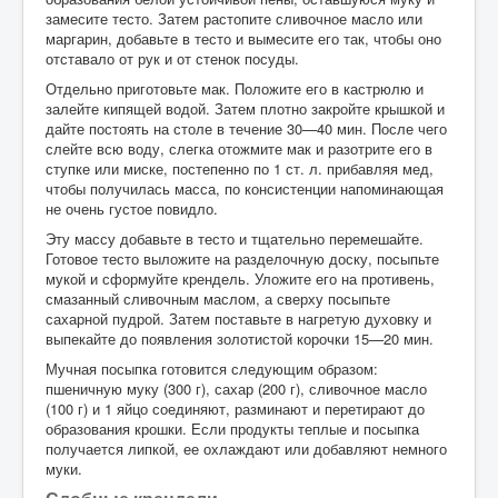
замесите тесто. Затем растопите сливочное масло или
маргарин, добавьте в тесто и вымесите его так, чтобы оно
отставало от рук и от стенок посуды.
Отдельно приготовьте мак. Положите его в кастрюлю и
залейте кипящей водой. Затем плотно закройте крышкой и
дайте постоять на столе в течение 30—40 мин. После чего
слейте всю воду, слегка отожмите мак и разотрите его в
ступке или миске, постепенно по 1 ст. л. прибавляя мед,
чтобы получилась масса, по консистенции напоминающая
не очень густое повидло.
Эту массу добавьте в тесто и тщательно перемешайте.
Готовое тесто выложите на разделочную доску, посыпьте
мукой и сформуйте крендель. Уложите его на противень,
смазанный сливочным маслом, а сверху посыпьте
сахарной пудрой. Затем поставьте в нагретую духовку и
выпекайте до появления золотистой корочки 15—20 мин.
Мучная посыпка готовится следующим образом:
пшеничную муку (300 г), сахар (200 г), сливочное масло
(100 г) и 1 яйцо соединяют, разминают и перетирают до
образования крошки. Если продукты теплые и посыпка
получается липкой, ее охлаждают или добавляют немного
муки.