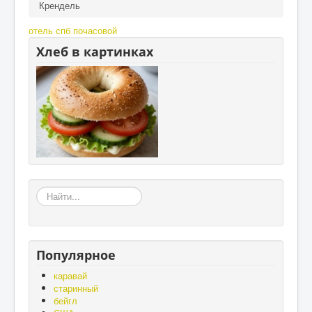
Крендель
отель спб почасовой
Хлеб в картинках
«Земля
–
матушка,
а
хлеб
Популярное
-
батюшка»,
каравай
«Без
старинный
золота
бейгл
проживёшь,