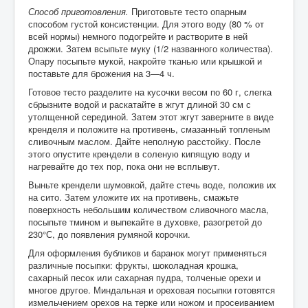
Способ приготовления.
Приготовьте тесто опарным
способом густой консистенции. Для этого воду (80 % от
всей нормы) немного подогрейте и растворите в ней
дрожжи. Затем всыпьте муку (1/2 названного количества).
Опару посыпьте мукой, накройте тканью или крышкой и
поставьте для брожения на 3—4 ч.
Готовое тесто разделите на кусочки весом по 60 г, слегка
сбрызните водой и раскатайте в жгут длиной 30 см с
утолщенной серединой. Затем этот жгут заверните в виде
кренделя и положите на противень, смазанный топленым
сливочным маслом. Дайте неполную расстойку. После
этого опустите крендели в соленую кипящую воду и
нагревайте до тех пор, пока они не всплывут.
Выньте крендели шумовкой, дайте стечь воде, положив их
на сито. Затем уложите их на противень, смажьте
поверхность небольшим количеством сливочного масла,
посыпьте тмином и выпекайте в духовке, разогретой до
230°С, до появления румяной корочки.
Для оформления бубликов и баранок могут применяться
различные посыпки: фрукты, шоколадная крошка,
сахарный песок или сахарная пудра, толченые орехи и
многое другое. Миндальная и ореховая посыпки готовятся
измельчением орехов на терке или ножом и просеиванием