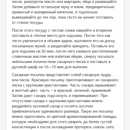
песок, разогретое масло или маргарин, яйца и размешайте.
Затем добавьте остальную муку и изюм, предварительно
промытый и ошпаренный кипятком, и тщательно
вымешивайте до тех пор, пока тесто не начнет отставать
от стенок посуды.
После этого посуду с тестом снова накройте и вторично
поставьте в теплое место для подъема. После того как
тесто увеличится в объеме вдвое, выложите его на доску,
посыпанную мукой, и разделайте крендель. Оставьте его
для подъема на 20 мин, после чего смажьте растопленным
сливочным маслом или взбитым яйцом, сверху посыпьте
небольшим количеством сахарного песка и поставьте в
духовой шкаф на 10—15 мин для выпечки.
Сахарная посыпка представляет собой сахарную пудру
или песок. Красивую посыпку приготавливают из сахарного
песка с крупными кристаллами. Часть сахара окрашивают
в желтый цвет, часть – в красный, зеленый, оранжевый.
Затем дают сахару подсохнуть и перемешивают. При
отсутствии сахара с крупными кристаллами можно
раздробить кусковой сахар и отсеять кусочки
приблизительно одинакового размера. Такую же посыпку
можно приготовить из цветной ароматизированной помады,
которую необходимо для этого уварить до более густой
консистенции и после охлаждения протереть сквозь сито.