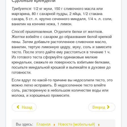
Сдобные крендели
Требуется:
1/2 кг муки, 150 г сливочного масла или
маргарина, 80 г сахарной пудры, 2 яйца, 1/2 стакана
сахара, 5 ст. л. крупно сеченного миндаля, 1/4 ч. л. соли,
ванилин на кончике ножа, 1 лимон.
Способ приготовления.
Отделите белки от желтков.
Желтки взбейте с сахаром до образования белой крепкой
пены. Затем добавьте растопленное сливочное масло,
ванилин, тертую лимонную цедру, муку, соль и замесите
тесто. После этого дайте ему расстояться в течение 1 ч.
Из готового теста сформуйте одинаковые мелкие
крендельки, смажьте их поверхность взбитыми белками,
посыпьте миндальной крошкой и выпекайте в духовке до
готовности.
Если вдруг по какой-то причине вы недосолили тесто, это
можно легко исправить. В недосоленное тесто влейте
соль, растворенную в небольшом количестве воды или
молока, и хорошенько промесите.
Назад
Вперед
Вы здесь:
Главная
Новости [мобильный]