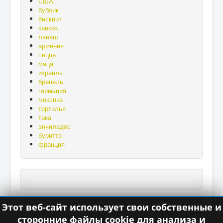
США
а
бублик
без
бисквит
хлеба
кавказ
нет».
лаваш
армения
пицца
маца
израиль
брецель
германия
мексика
тортилья
така
энчиладос
буритто
франция
Этот веб-сайт использует свои собственные и
сторонние файлы cookie для анализа и