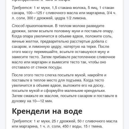
Требуется:
1 кг муки, 1,5 стакана молока, 5 яиц, 1 стакан
сахара, 100—125 г сливочного масла или маргарина, 3/4 ч.
л. соли, 300 г дрожжей, цедра 1/2 лимона.
Способ приготовления.
В теплом молоке разведите
дрожжи, затем всыпьте половину муки и поставьте опару.
Когда опара увеличится в объеме вдвое, положите соль,
яичные желтки, предварительно расстертые добела с
сахаром, и лимонную цедру, натертую на терке. После
этого массу перемешайте, всыпьте оставшуюся муку и
замесите тесто. Затем прибавьте растопленное сливочное
масло или маргарин и вымесите тесто так, чтобы оно
отставало от стенок посуды.
После этого тесто слегка посыпьте мукой, накройте и
поставьте в теплое место для подъема. Когда тесто
увеличится в объеме вдвое, выложите его на доску,
посыпьте мукой и сформуйте маленькие крендельки.
Затем смажьте их маслом, посыпьте сахаром и поставьте в
духовку на 10—12 мин.
Крендели на воде
Требуется:
1 кг муки, 25 г дрожжей, 50 г сливочного масла
или маргарина, 1 ч. л. соли, 450 г воды, 15 г тмина.