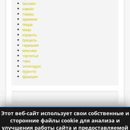
без
бисквит
хлеба
кавказ
нет».
лаваш
армения
пицца
маца
израиль
брецель
германия
мексика
тортилья
така
энчиладос
буритто
франция
Этот веб-сайт использует свои собственные и
сторонние файлы cookie для анализа и
улучшения работы сайта и предоставляемой