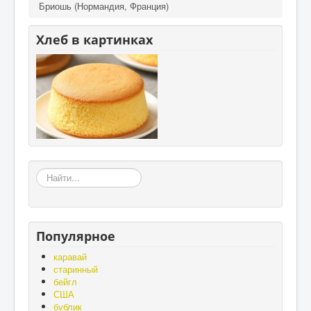
Бриошь (Нормандия, Франция)
Хлеб в картинках
«Земля
–
матушка,
а
хлеб
Популярное
-
батюшка»,
каравай
«Без
старинный
золота
бейгл
проживёшь,
США
а
бублик