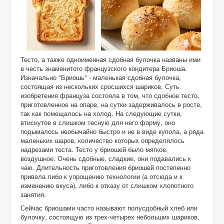
Тесто, а также одноименная сдобная булочка названы ими
в честь знаменитого французского кондитера Бриоша.
Изначально "Бриошь" - маленькая сдобная булочка,
состоящая из нескольких сросшихся шариков. Суть
изобретения француза состояла в том, что сдобное тесто,
приготовленное на опаре, на сутки задерживалось в росте,
так как помещалось на холод. На следующие сутки,
втиснутое в слишком тесную для него форму, оно
подымалось необычайно быстро и не в виде купола, а ряда
маленьких шаров, количество которых определялось
надрезами теста. Тесто у бриошей было мягкое,
воздушное. Очень сдобные, сладкие, они подавались к
чаю. Длительность приготовления бриошей постепенно
привела либо к упрощению технологии (а отсюда и к
изменению вкуса), либо к отказу от слишком хлопотного
занятия.
Сейчас бриошами часто называют полусдобный хлеб или
булочку, состоящую из трех-четырех небольших шариков,