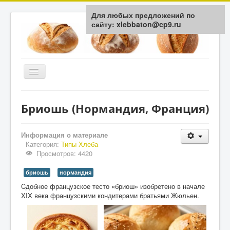
Для любых предложений по
сайту: xlebbaton@cp9.ru
Включить/
выключить
навигацию
Главная
Бриошь (Нормандия, Франция)
История
Типы Хлеба
Информация о материале
Категория:
Типы Хлеба
Мука / Крупа
Просмотров: 4420
Здоровье
бриошь
нормандия
Технологии
Cдобное французское тесто «бриош» изобретено в начале
XIX века французскими кондитерами братьями Жюльен.
Обратная связь