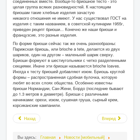
соединенных вместе. Вообще-то бриошное тесто - это
целая группа всяких разновидностей. К настоящим
бриошам такие хлебные изделия зачастую
никакого отношения не имеют. У нас существовал ГОСТ на
изделия с таким названием, в советской кулинарии 1955г,
приведен рецепт бриоши... Конечно же наши бриоши и
французсие, это разные изделия.
По форме бриоши сейчас так же очень разнообразны:
Парижская бриошь, или brioche a tete, делается из двух
шариков, один на другом – маленький шарик сверху.
Бриоши формуют в шестиугольники с четко разделенными
секциями. Иначе эти бриоши называются brioche loaves.
Иногда к тесту бриошей добавляют изюм. Бриошь круглой
формы – распространенная сдобная булочка, которую
любят во всех слоях общества. Особенно известны
бриоши Нормандии, Сан-Жени, Бордо (последние бывают
до 1.3 метров в диаметре). Бриоши с различными
начинками: орехи, изюм, сушеная груша, сырный крем,
корсиканские кампанили.
Назад
Вперед
Вы здесь:
Главная
Новости [мобильный]