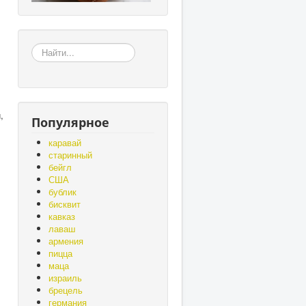
«Земля
–
матушка,
а
хлеб
-
,
Популярное
батюшка»,
«Без
каравай
золота
старинный
проживёшь,
бейгл
а
США
без
бублик
хлеба
бисквит
нет».
кавказ
лаваш
армения
пицца
маца
израиль
брецель
германия