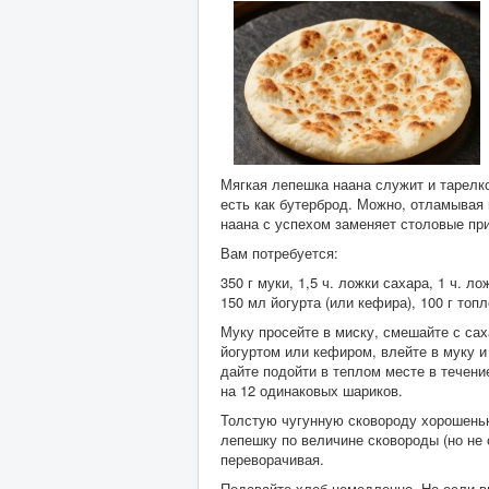
Мягкая лепешка наана служит и тарелко
есть как бутерброд. Можно, отламывая 
наана с успехом заменяет столовые при
Вам потребуется:
350 г муки, 1,5 ч. ложки сахара, 1 ч. 
150 мл йогурта (или кефира), 100 г топ
Муку просейте в миску, смешайте с сах
йогуртом или кефиром, влейте в муку и
дайте подойти в теплом месте в течени
на 12 одинаковых шариков.
Толстую чугунную сковороду хорошеньк
лепешку по величине сковороды (но не о
переворачивая.
Подавайте хлеб немедленно. Но если вы