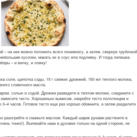
й – на нее можно положить всего понемногу, а затем, свернув трубочкой
небольшие кусочки, макать их в соус или подливку. И тогда лепешка
боры – и вилку, и ложку!
ложка соли, щепотка соды, 15 г свежих дрожжей, 150 мл теплого молока,
леного сливочного масла.
аром, солью и содой. Дрожжи разведите в теплом молоке, соедините с
 замесите тесто. Хорошенько вымесив, накройте тесто полотенцем и
е 3–4 часов. Готовое тесто еще раз хорошо обомните, а затем разделите
о разогрейте и смажьте маслом. Каждый шарик руками растяните в
чень тонко!). Выпекайте наан в духовке только на одной стороне, не
 хотите сохранить эти лепешки теплыми в течение 2–3 часов, быстро