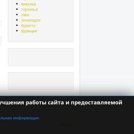
мексика
тортилья
така
энчиладос
буритто
франция
улучшения работы сайта и предоставляемой
ельная информация.
Наверх