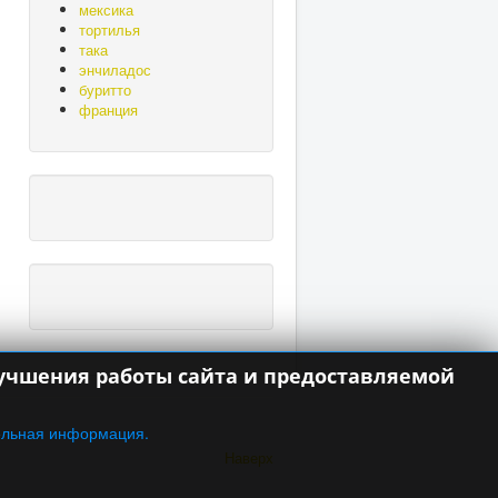
мексика
тортилья
така
энчиладос
буритто
франция
улучшения работы сайта и предоставляемой
ельная информация.
Наверх