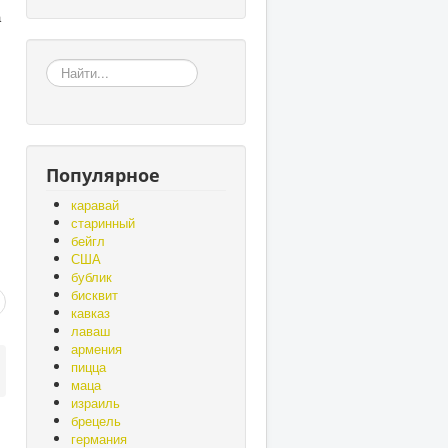
а
«Земля
–
матушка,
а
хлеб
-
Популярное
батюшка»,
«Без
каравай
золота
старинный
проживёшь,
бейгл
а
США
без
бублик
хлеба
бисквит
нет».
кавказ
лаваш
армения
пицца
маца
израиль
брецель
германия