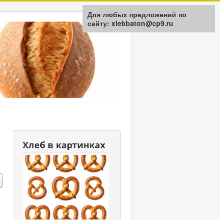
Для любых предложений по
сайту: xlebbaton@cp9.ru
Хлеб в картинках