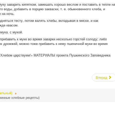
ку заварить кипятком, замешать хорошо веслом и поставить в тепле н
о воды, добавить в порцию закваски, т. е. обыкновенного хлеба, и
 на ночь.
одняться тесту, потом валять хлебы, вкладывая в миски, и как
жде квасом.
мука. с мукой.
рибавить к муке во время заварки несколько горстей солоду; либо
их дрожжей, можно тоже прибавить к нему пшеничной муки во время
 «Хлебом царствуем!» МАТЕРИАЛЫ проекта Пушкинского Заповедника
Вперед
бильный]
ринные хлебные рецепты)