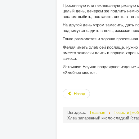
Просеянную или пеклеванную ржаную му
целый день, вечером же подлить немног
веслом выбить, поставить опять в тепле
На другой день утром замесить, дать п
поднимутся садить в печь, замазав пре
Тонко размолотая и хорошо просеянная 
Желая иметь хлеб сей послаще, нужно п
вместо закваски влить в порцию хорош
замеса.
Источник: Научно-популярное издание
«Хлебное место».
Назад
Вы здесь:
Главная
Новости [мо
Хлеб запаренный кисло-сладкий (ста